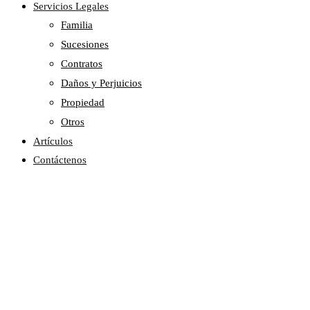
Servicios Legales
Familia
Sucesiones
Contratos
Daños y Perjuicios
Propiedad
Otros
Artículos
Contáctenos
Project 10
Home
Portfolios
Project 10