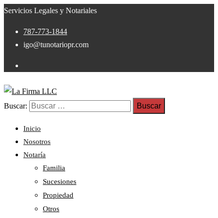
Servicios Legales y Notariales
787-773-1844
igo@tunotariopr.com
Buscar:
Inicio
Nosotros
Notaría
Familia
Sucesiones
Propiedad
Otros