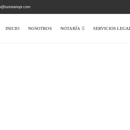
o@tunotariopr.com
INICIO
NOSOTROS
NOTARÍA
SERVICIOS LEGA
Otros
Home
Servicios Legales
Otros