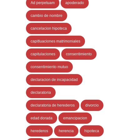
Ad perpetuam
apoderado
cambio de nombre
cancelacion hipoteca
capitluaciones matrimoniales
capitulaciones
consentimiento
consentimiento mutuo
declaracion de incapacidad
declaratoria
declaratoria de herederos
divorcio
edad dorada
emancipacion
herederos
herencia
hipoteca