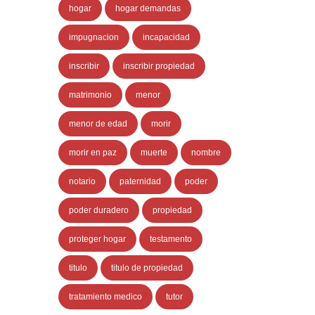
hogar
hogar demandas
impugnacion
incapacidad
inscribir
inscribir propiedad
matrimonio
menor
menor de edad
morir
morir en paz
muerte
nombre
notario
paternidad
poder
poder duradero
propiedad
proteger hogar
testamento
titulo
titulo de propiedad
tratamiento medico
tutor