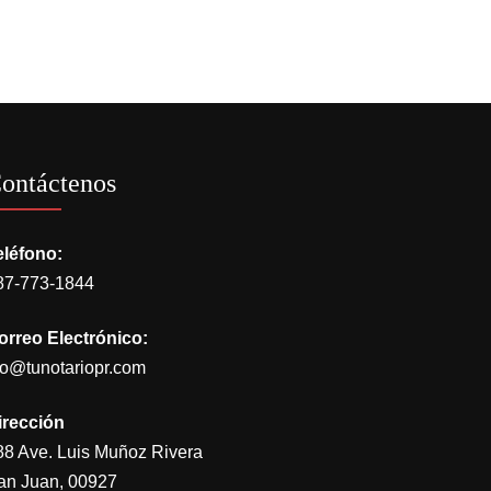
ontáctenos
eléfono:
87-773-1844
orreo Electrónico:
go@tunotariopr.com
irección
88 Ave. Luis Muñoz Rivera
an Juan, 00927