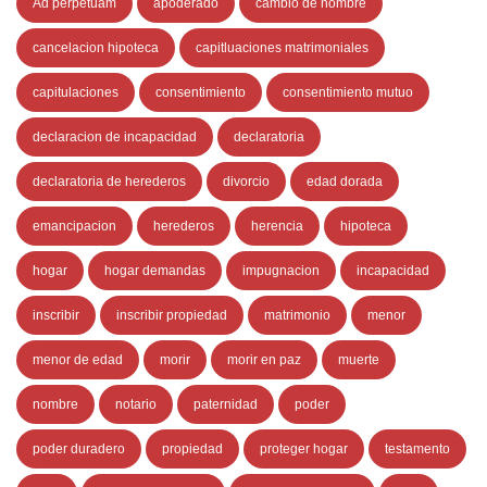
Ad perpetuam
apoderado
cambio de nombre
cancelacion hipoteca
capitluaciones matrimoniales
capitulaciones
consentimiento
consentimiento mutuo
declaracion de incapacidad
declaratoria
declaratoria de herederos
divorcio
edad dorada
emancipacion
herederos
herencia
hipoteca
hogar
hogar demandas
impugnacion
incapacidad
inscribir
inscribir propiedad
matrimonio
menor
menor de edad
morir
morir en paz
muerte
nombre
notario
paternidad
poder
poder duradero
propiedad
proteger hogar
testamento