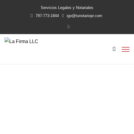
Servicios Legales y Notariales
787-773-1844
igo@tunotariopr.com
declaracion de
incapacidad
Home
declaracion de incapacidad