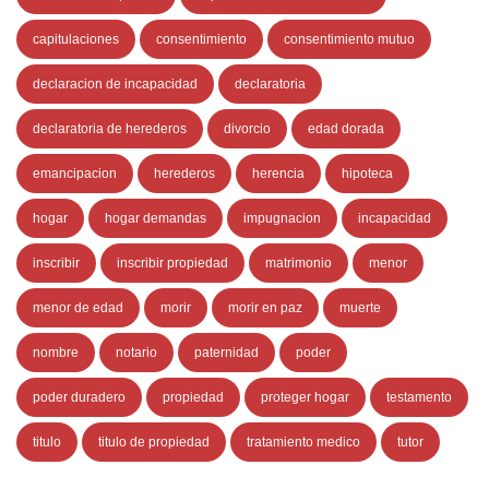
capitulaciones
consentimiento
consentimiento mutuo
declaracion de incapacidad
declaratoria
declaratoria de herederos
divorcio
edad dorada
emancipacion
herederos
herencia
hipoteca
hogar
hogar demandas
impugnacion
incapacidad
inscribir
inscribir propiedad
matrimonio
menor
menor de edad
morir
morir en paz
muerte
nombre
notario
paternidad
poder
poder duradero
propiedad
proteger hogar
testamento
titulo
titulo de propiedad
tratamiento medico
tutor