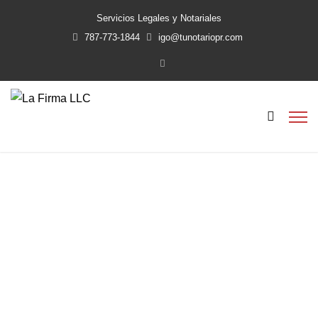
Servicios Legales y Notariales
787-773-1844
igo@tunotariopr.com
Ad perpetuam
Home
Ad perpetuam