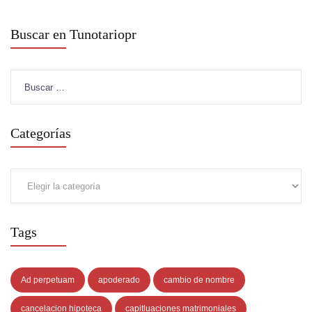
Buscar en Tunotariopr
Buscar:
Categorías
Categorías
Tags
Ad perpetuam
apoderado
cambio de nombre
cancelacion hipoteca
capitluaciones matrimoniales