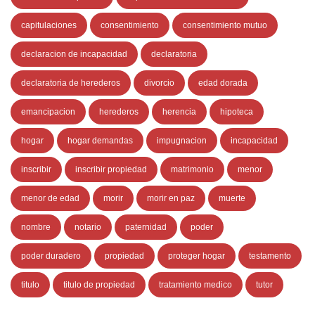
capitulaciones
consentimiento
consentimiento mutuo
declaracion de incapacidad
declaratoria
declaratoria de herederos
divorcio
edad dorada
emancipacion
herederos
herencia
hipoteca
hogar
hogar demandas
impugnacion
incapacidad
inscribir
inscribir propiedad
matrimonio
menor
menor de edad
morir
morir en paz
muerte
nombre
notario
paternidad
poder
poder duradero
propiedad
proteger hogar
testamento
titulo
titulo de propiedad
tratamiento medico
tutor