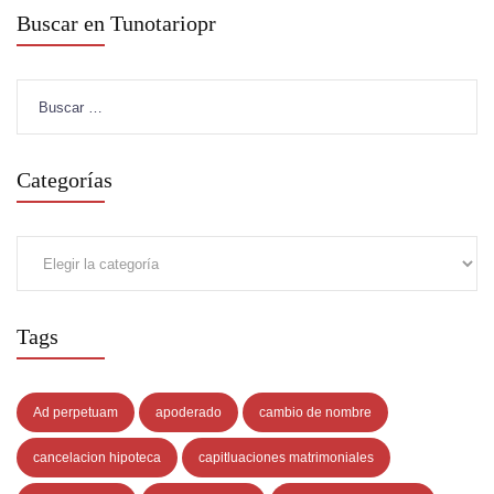
Buscar en Tunotariopr
Buscar:
Categorías
Categorías
Tags
Ad perpetuam
apoderado
cambio de nombre
cancelacion hipoteca
capitluaciones matrimoniales