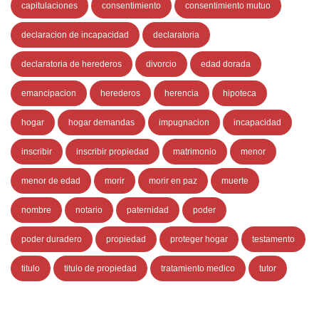
capitulaciones
consentimiento
consentimiento mutuo
declaracion de incapacidad
declaratoria
declaratoria de herederos
divorcio
edad dorada
emancipacion
herederos
herencia
hipoteca
hogar
hogar demandas
impugnacion
incapacidad
inscribir
inscribir propiedad
matrimonio
menor
menor de edad
morir
morir en paz
muerte
nombre
notario
paternidad
poder
poder duradero
propiedad
proteger hogar
testamento
titulo
titulo de propiedad
tratamiento medico
tutor