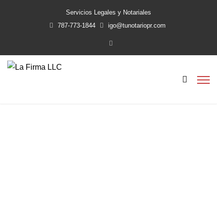
Servicios Legales y Notariales
787-773-1844
igo@tunotariopr.com
menor de edad
Home
menor de edad