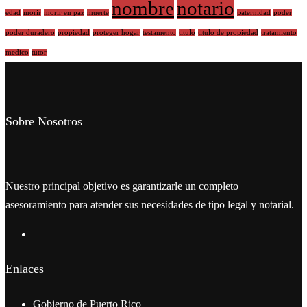
nombre
notario
edad
morir
morir en paz
muerte
paternidad
poder
poder duradero
propiedad
proteger hogar
testamento
titulo
titulo de propiedad
tratamiento
medico
tutor
Sobre Nosotros
Nuestro principal objetivo es garantizarle un completo
asesoramiento para atender sus necesidades de tipo legal y notarial.
Enlaces
Gobierno de Puerto Rico