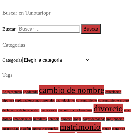
Buscar en Tunotariopr
Buscar:
Categorías
Categorías
Tags
cambio de nombre
Ad perpetuam
apoderado
cancelacion
hipoteca
capitluaciones matrimoniales
capitulaciones
consentimiento
consentimiento mutuo
divorcio
declaracion de incapacidad
declaratoria
declaratoria de herederos
edad
dorada
emancipacion
herederos
herencia
hipoteca
hogar
hogar demandas
impugnacion
matrimonio
incapacidad
inscribir
inscribir propiedad
menor
menor de