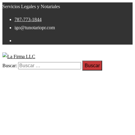
Servicios Legales y Notariales
787-773-1844
igo@tunotariopr.com
Buscar:
hogar
Home
hogar