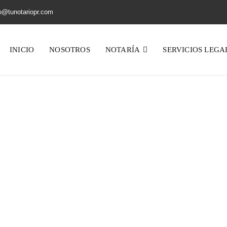
o@tunotariopr.com
INICIO
NOSOTROS
NOTARÍA
SERVICIOS LEGA
Jason Smith
Home
Testimonial
Jason Smith