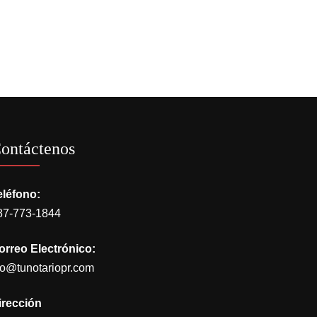
ontáctenos
eléfono:
87-773-1844
orreo Electrónico:
go@tunotariopr.com
irección