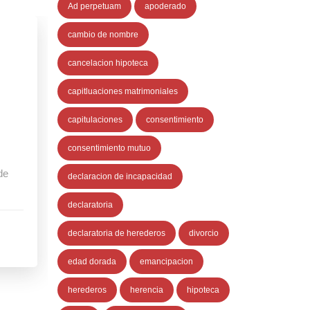
Ad perpetuam
apoderado
cambio de nombre
cancelacion hipoteca
capitluaciones matrimoniales
capitulaciones
consentimiento
consentimiento mutuo
de
declaracion de incapacidad
declaratoria
declaratoria de herederos
divorcio
edad dorada
emancipacion
herederos
herencia
hipoteca