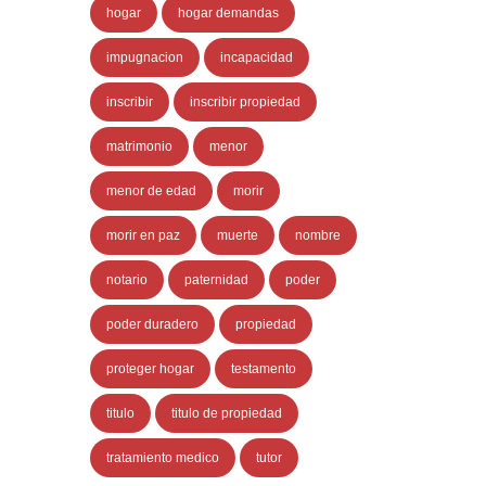
hogar
hogar demandas
impugnacion
incapacidad
inscribir
inscribir propiedad
matrimonio
menor
menor de edad
morir
morir en paz
muerte
nombre
notario
paternidad
poder
poder duradero
propiedad
proteger hogar
testamento
titulo
titulo de propiedad
tratamiento medico
tutor