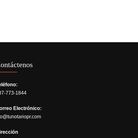
ontáctenos
eléfono:
87-773-1844
orreo Electrónico:
go@tunotariopr.com
irección