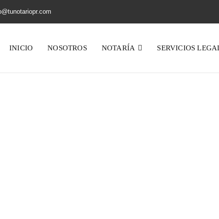
o@tunotariopr.com
INICIO
NOSOTROS
NOTARÍA
SERVICIOS LEGA
Henry Ford
Home
Testimonial
Henry Ford