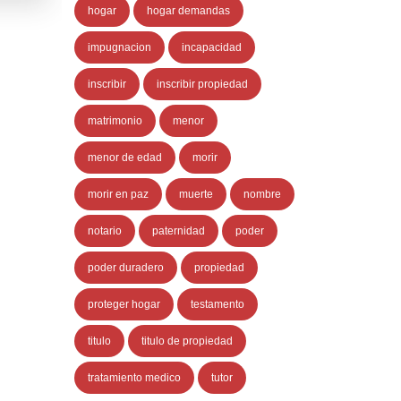
hogar
hogar demandas
impugnacion
incapacidad
inscribir
inscribir propiedad
matrimonio
menor
menor de edad
morir
morir en paz
muerte
nombre
notario
paternidad
poder
poder duradero
propiedad
proteger hogar
testamento
titulo
titulo de propiedad
tratamiento medico
tutor