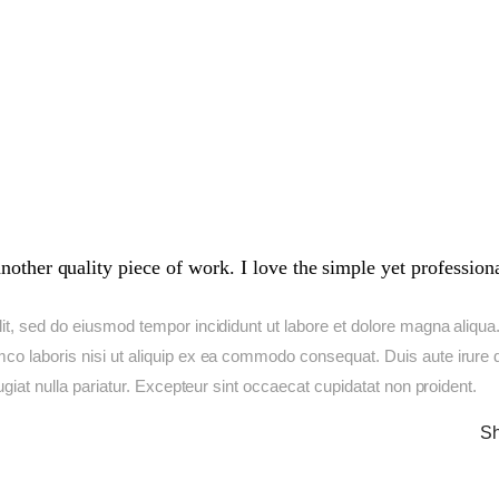
her quality piece of work. I love the simple yet profession
lit, sed do eiusmod tempor incididunt ut labore et dolore magna aliqua
co laboris nisi ut aliquip ex ea commodo consequat. Duis aute irure d
fugiat nulla pariatur. Excepteur sint occaecat cupidatat non proident.
Sh