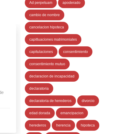
Ad perpetuam
apoderado
cambio de nombre
cancelacion hipoteca
capitluaciones matrimoniales
capitulaciones
consentimiento
consentimiento mutuo
declaracion de incapacidad
declaratoria
de
declaratoria de herederos
divorcio
edad dorada
emancipacion
herederos
herencia
hipoteca