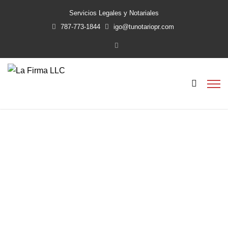
Servicios Legales y Notariales
787-773-1844
igo@tunotariopr.com
Procedimiento para
cambio de nombre
Home
Procedimiento para cambio de nombre