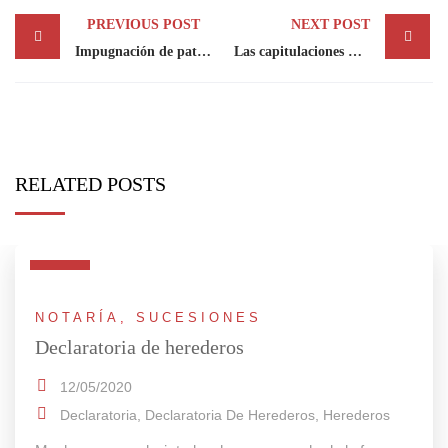
Post
PREVIOUS POST
NEXT POST
navigation
Impugnación de paternidad
Las capitulaciones matrimoniales ahora se pueden hacer o modificar después de celebrado el matrimonio
RELATED POSTS
NOTARÍA
,
SUCESIONES
Declaratoria de herederos
12/05/2020
Declaratoria
,
Declaratoria De Herederos
,
Herederos