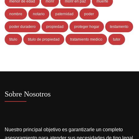
menor de edad
morir
morir en paz
muerte
nombre
notario
paternidad
poder
poder duradero
propiedad
proteger hogar
testamento
titulo
titulo de propiedad
tratamiento medico
tutor
Sobre Nosotros
Nuestro principal objetivo es garantizarle un completo
asesoramiento para atender sus necesidades de tipo legal