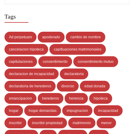
Tags
Ad perpetuam
apoderado
cambio de nombre
cancelacion hipoteca
capitluaciones matrimoniales
capitulaciones
consentimiento
consentimiento mutuo
declaracion de incapacidad
declaratoria
declaratoria de herederos
divorcio
edad dorada
emancipacion
herederos
herencia
hipoteca
hogar
hogar demandas
impugnacion
incapacidad
inscribir
inscribir propiedad
matrimonio
menor